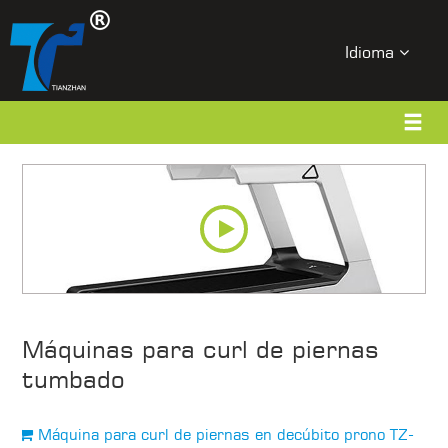
Idioma
Máquinas para curl de piernas
tumbado
Máquina para curl de piernas en decúbito prono TZ-