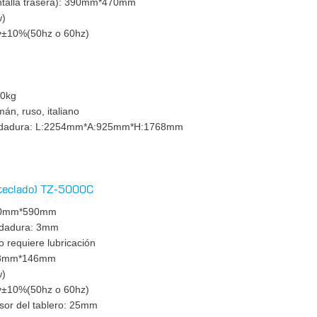
antalla trasera): 390mm*470mm
w)
0v±10%(50hz o 60hz)
m
00kg
mán, ruso, italiano
rodadura: L:2254mm*A:925mm*H:1768mm
 teclado) TZ-5000C
1550mm*590mm
odadura: 3mm
 requiere lubricación
448mm*146mm
w)
0v±10%(50hz o 60hz)
sor del tablero: 25mm