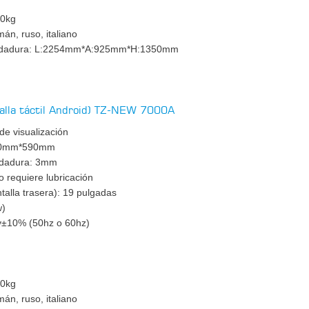
00kg
mán, ruso, italiano
rodadura: L:2254mm*A:925mm*H:1350mm
talla táctil Android) TZ-NEW 7000A
 de visualización
1550mm*590mm
odadura: 3mm
 requiere lubricación
talla trasera): 19 pulgadas
w)
0v±10% (50hz o 60hz)
m
00kg
mán, ruso, italiano