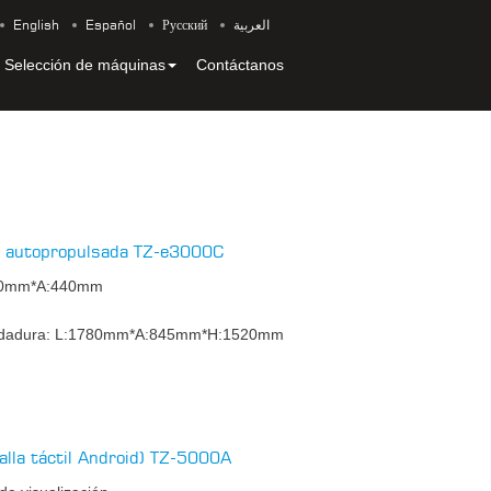
English
Español
Русский
العربية
Selección de máquinas
Contáctanos
va autopropulsada TZ-e3000C
700mm*A:440mm
rodadura: L:1780mm*A:845mm*H:1520mm
alla táctil Android) TZ-5000A