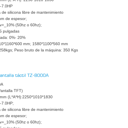
 -7.0HP
de silicona libre de mantenimiento
mm de espesor;
0v+_10% (50hz o 60hz);
,5 pulgadas
inada: 0%- 20%
10*1160*600 mm; 1580*1100*560 mm
258kgs; Peso bruto de la máquina: 350 Kgs
pantalla táctil TZ-8000A
0A
Pantalla TFT)
 mm (L*A*H):2250*1010*1830
 -7.0HP;
de silicona libre de mantenimiento
mm de espesor;
0v+_10% (50hz o 60hz);