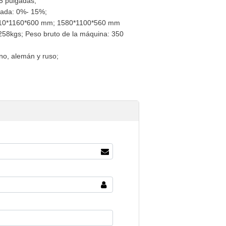
5 pulgadas;
inada: 0%- 15%;
10*1160*600 mm; 1580*1100*560 mm
258kgs; Peso bruto de la máquina: 350
iano, alemán y ruso;