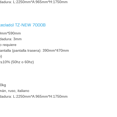
rodadura: L:2250mm*A:965mm*H:1750mm
n teclado) TZ-NEW 7000B
1550mm*590mm
odadura: 3mm
o requiere
pantalla (pantalla trasera): 390mm*470mm
w)
0v±10% (50hz o 60hz)
m
00kg
mán, ruso, italiano
rodadura: L:2250mm*A:965mm*H:1750mm