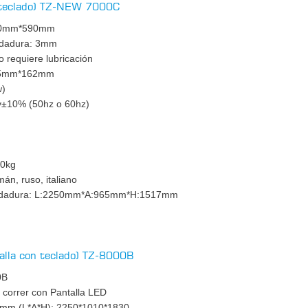
n teclado) TZ-NEW 7000C
1550mm*590mm
odadura: 3mm
 requiere lubricación
495mm*162mm
w)
0v±10% (50hz o 60hz)
m
00kg
mán, ruso, italiano
rodadura: L:2250mm*A:965mm*H:1517mm
talla con teclado) TZ-8000B
0B
correr con Pantalla LED
 mm (L*A*H): 2250*1010*1830