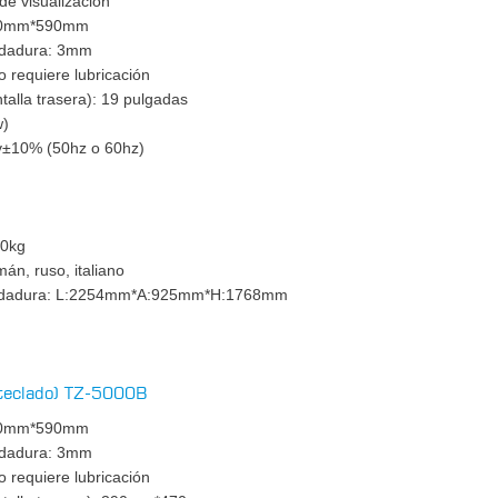
 de visualización
1550mm*590mm
odadura: 3mm
 requiere lubricación
talla trasera): 19 pulgadas
w)
0v±10% (50hz o 60hz)
m
00kg
mán, ruso, italiano
rodadura: L:2254mm*A:925mm*H:1768mm
 teclado) TZ-5000B
1550mm*590mm
odadura: 3mm
 requiere lubricación