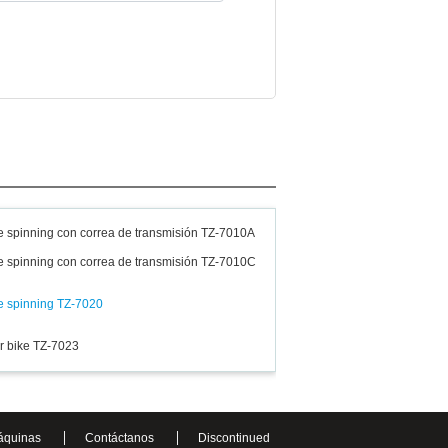
de spinning con correa de transmisión TZ-7010A
de spinning con correa de transmisión TZ-7010C
de spinning TZ-7020
ir bike TZ-7023
áquinas
Contáctanos
Discontinued