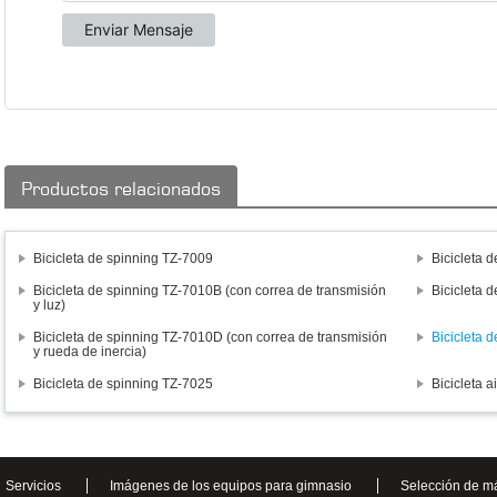
Productos relacionados
Bicicleta de spinning TZ-7009
Bicicleta 
Bicicleta de spinning TZ-7010B (con correa de transmisión
Bicicleta 
y luz)
Bicicleta de spinning TZ-7010D (con correa de transmisión
Bicicleta 
y rueda de inercia)
Bicicleta de spinning TZ-7025
Bicicleta a
Servicios
Imágenes de los equipos para gimnasio
Selección de m