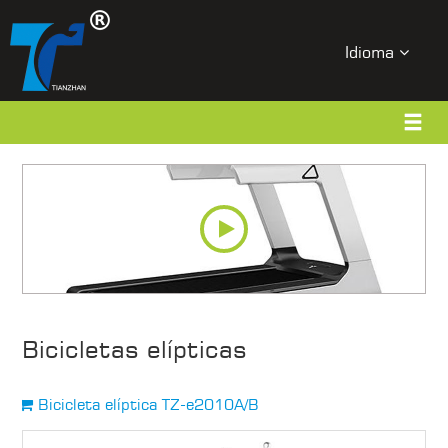
Idioma
Bicicletas elípticas
Bicicleta elíptica TZ-e2010A/B