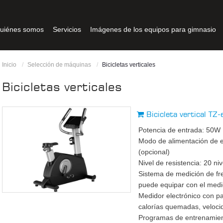
uiénes somos
Servicios
Imágenes de los equipos para gimnasio
Inicio
Selección de máquinas
Bicicletas verticales
Bicicletas verticales
Bicicleta vertical T
Potencia de entrada: 50W
Modo de alimentación de e
(opcional)
Nivel de resistencia: 20 ni
Sistema de medición de fr
puede equipar con el medi
Medidor electrónico con pa
calorías quemadas, velocid
Programas de entrenamien