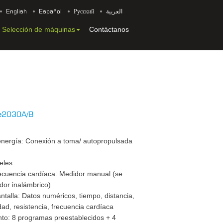
English
Español
Русский
العربية
Selección de máquinas
Contáctanos
Z-e2030A/B
nergía: Conexión a toma/ autopropulsada
veles
ecuencia cardíaca: Medidor manual (se
dor inalámbrico)
ntalla: Datos numéricos, tiempo, distancia,
ad, resistencia, frecuencia cardíaca
to: 8 programas preestablecidos + 4