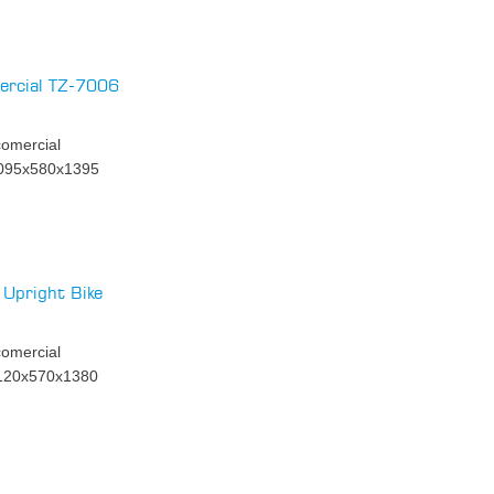
mercial TZ-7006
comercial
1095x580x1395
Upright Bike
comercial
120x570x1380